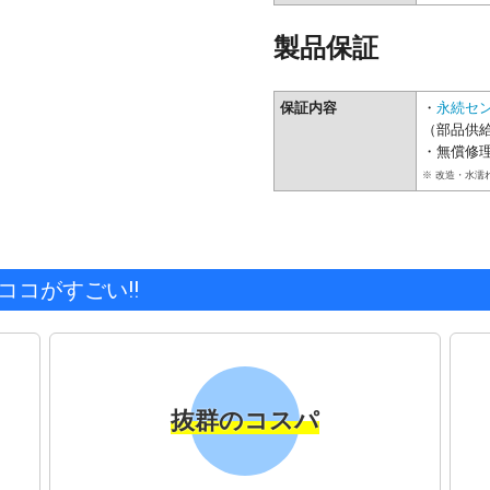
製品保証
保証内容
・
永続セ
（部品供
・無償修理
※ 改造・水濡
コがすごい!!
抜群のコスパ