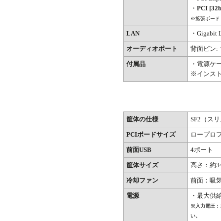
・
PCI [32b
※拡張ボード
LAN
・Gigabit 
オーディオポート
背面ピン:
付属品
・電源ケ
※インス
筐体の仕様
SF2（ス
PCIボードサイズ
ロープロ
前面USB
4ポート
筐体サイズ
高さ：約34
冷却ファン
前面：吸気(
電源
・最大供給電
※入力電圧：
い。