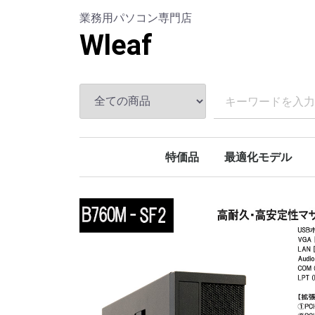
業務用パソコン専門店
Wleaf
特価品
最適化モデル
事務向け
設計CAD/CAM
写真編集
ビデオ編集