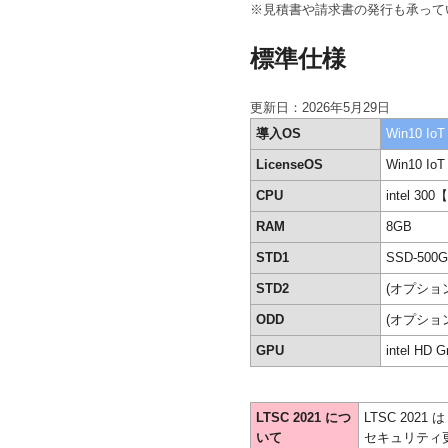
※見積書や請求書の発行も承って
標準仕様
更新日：2026年5月29日
導入OS
Win10 IoT
LicenseOS
Win10 IoT
CPU
intel 3
RAM
8GB
STD1
SSD-500
STD2
(オプショ
ODD
(オプショ
GPU
intel HD G
LTSC 2021 につ
LTSC 2021
いて
セキュリティ更新