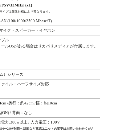
it/5V/33MHz] (x1)
サイズは筐体仕様により異なります。
LAN (100/1000/2500 Mbase/T)
 マイク・スピーカー・イヤホン
ーブル
トールOSがある場合はリカバリメディアが付属します。
リム）シリーズ
ファイル・ハーフサイズ対応
cm /奥行：約42cm /幅：約10cm
ON) / 背面：なし
力:300w以上 / 入力電圧：100V
100〜240V対応へ対応など電源ユニットの変更はお問い合わせくださ