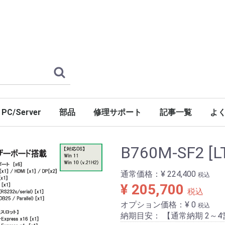
PC/Server
部品
修理サポート
記事一覧
よ
Windows11
Windows10
Windows8.1
Windows7
WindowsXP
Windows98SE/2000
NAS Storage Server
Win Server 2025
Win Server 2022
Win Server 2019
Win Server 2016
Win Server 2012/R2
Win Server 2008/R2
Win Server 2003/R2
OS無しモデル
システム(工場/計測器など)
その他 オプション
マザーボード
グラフィックス
ドライブ
RAIDカード
電源ユニット
シリアルポート
パラレルポート
LAN
Win11 Pro
Win11 LTSC 2024
Win10 LTSC 2021
Win10 LTSC 2019
Win10 LTSB 2016
B760M-SF2 [L
通常価格：
¥ 224,400
税込
¥ 205,700
税込
オプション価格：¥
0
税込
納期目安： 【通常納期 2～