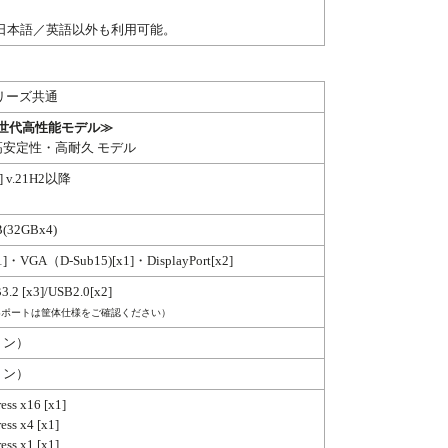
。
日本語／英語以外も利用可能。
シリーズ共通
13世代高性能モデル≫
安定性・高耐久 モデル
4] v.21H2以降
(32GBx4)
]・VGA（D-Sub15)[x1]・DisplayPort[x2]
2 [x3]/USB2.0[x2]
SBポートは筐体仕様をご確認ください）
ョン）
ョン）
ss x16 [x1]
ss x4 [x1]
ss x1 [x1]