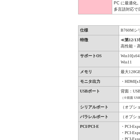
PC に最適化
多言語対応で
仕様
B760M
特徴
≪第12/
高性能・高
サポートOS
Win10[x6
Win11
メモリ
最大128GB
モニタ出力
・HDMI[x1
USBポート
背面：USB3.
（※前面 U
シリアルポート
（オプシ
パラレルポート
（オプシ
PCI/PCI-E
・PCI-Expre
・PCI-Expre
・PCI-Expre