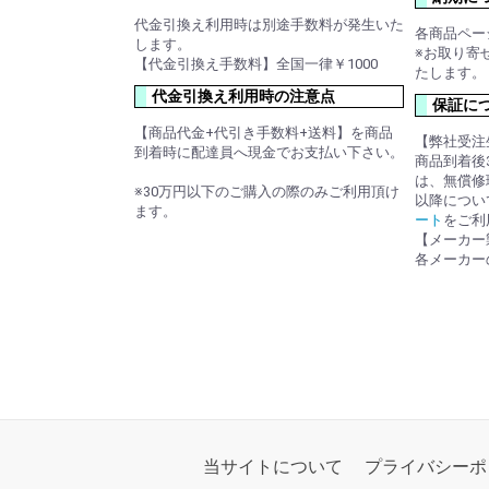
代金引換え利用時は別途手数料が発生いた
各商品ペー
します。
※お取り寄
【代金引換え手数料】全国一律￥1000
たします。
代金引換え利用時の注意点
保証に
【商品代金+代引き手数料+送料】を商品
【弊社受注
到着時に配達員へ現金でお支払い下さい。
商品到着後
は、無償修
※30万円以下のご購入の際のみご利用頂け
以降につい
ます。
ート
をご利
【メーカー
各メーカー
当サイトについて
プライバシーポ