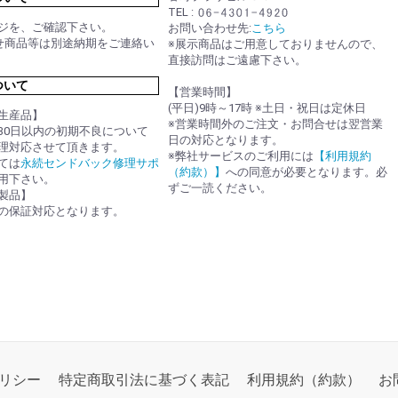
TEL :
ジを、ご確認下さい。
お問い合わせ先:
こちら
せ商品等は別途納期をご連絡い
※展示商品はご用意しておりませんので、
直接訪問はご遠慮下さい。
ついて
【営業時間】
(平日)9時～17時 ※土日・祝日は定休日
生産品】
※営業時間外のご注文・お問合せは翌営業
30日以内の初期不良について
日の対応となります。
理対応させて頂きます。
※弊社サービスのご利用には
【利用規約
ては
永続センドバック修理サポ
（約款）】
への同意が必要となります。必
用下さい。
ずご一読ください。
製品】
の保証対応となります。
リシー
特定商取引法に基づく表記
利用規約（約款）
お