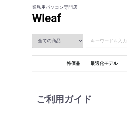
業務用パソコン専門店
Wleaf
特価品
最適化モデル
事務向け
設計CAD/CAM
写真編集
ビデオ編集
ご利用ガイド