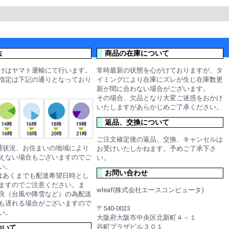
法
商品の在庫について
けはヤマト運輸にて行います。
常時最新の状態を心がけておりますが、タ
指定は下記の通りとなっており
イミングにより在庫にズレが生じ在庫数更
新が間に合わない場合がございます。
その場合、欠品となり大変ご迷惑をおかけ
いたしますがあらかじめご了承ください。
返品、交換について
ご注文確定後の返品、交換、キャンセルは
通状況、お住まいの地域により
お受けいたしかねます。予めご了承下さ
えない場合もございますのでご
い。
い。
お問い合わせ
はあくまでも配達希望日時とし
ますのでご注意ください。ま
wleaf(株式会社エースコンピュータ)
良（台風や降雪など）の為配送
も遅れる場合がございますので
〒540-0023
い。
大阪府大阪市中央区北新町４－１
谷町プラザビル３０１
ついて