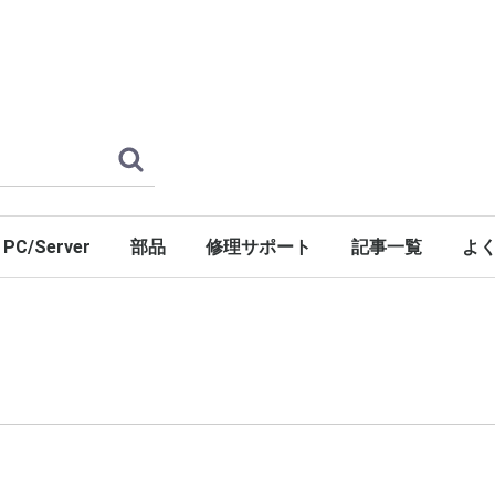
PC/Server
部品
修理サポート
記事一覧
よ
Windows11
Windows10
Windows8.1
Windows7
WindowsXP
Windows98SE/2000
NAS Storage Server
Win Server 2025
Win Server 2022
Win Server 2019
Win Server 2016
Win Server 2012/R2
Win Server 2008/R2
Win Server 2003/R2
OS無しモデル
システム(工場/計測器など)
その他 オプション
マザーボード
グラフィックス
ドライブ
RAIDカード
電源ユニット
シリアルポート
パラレルポート
LAN
Win11 Pro
Win11 LTSC 2024
Win10 LTSC 2021
Win10 LTSC 2019
Win10 LTSB 2016