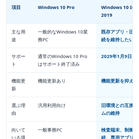
項目
Windows 10 Pro
Windows 10 IoT 
2019
主な用
一般的なWindows 10業
既存アプリ・旧ド
途
務PC
続を維持したい業
サポー
通常のWindows 10 Pro
2029年1月9日
ト
はサポート終了済み
機能更
機能更新あり
機能更新を抑えた
新
選ぶ理
汎用利用向け
旧環境との互換性
由
ムの維持
向いて
一般事務PC
検査端末、制御端
いる環
続、専用アプリ端